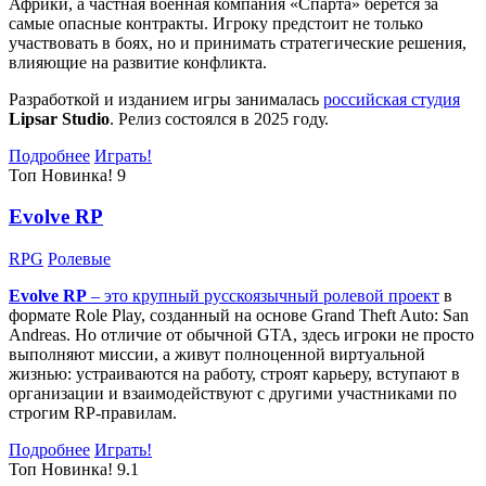
Африки, а частная военная компания «Спарта» берётся за
самые опасные контракты. Игроку предстоит не только
участвовать в боях, но и принимать стратегические решения,
влияющие на развитие конфликта.
Разработкой и изданием игры занималась
российская студия
Lipsar Studio
. Релиз состоялся в 2025 году.
Подробнее
Играть!
Топ
Новинка!
9
Evolve RP
RPG
Ролевые
Evolve RP
– это крупный русскоязычный
ролевой проект
в
формате Role Play, созданный на основе Grand Theft Auto: San
Andreas. Но отличие от обычной GTA, здесь игроки не просто
выполняют миссии, а живут полноценной виртуальной
жизнью: устраиваются на работу, строят карьеру, вступают в
организации и взаимодействуют с другими участниками по
строгим RP-правилам.
Подробнее
Играть!
Топ
Новинка!
9.1