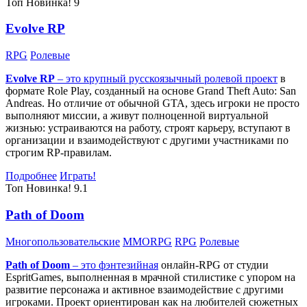
Топ
Новинка!
9
Evolve RP
RPG
Ролевые
Evolve RP
– это крупный русскоязычный
ролевой проект
в
формате Role Play, созданный на основе Grand Theft Auto: San
Andreas. Но отличие от обычной GTA, здесь игроки не просто
выполняют миссии, а живут полноценной виртуальной
жизнью: устраиваются на работу, строят карьеру, вступают в
организации и взаимодействуют с другими участниками по
строгим RP-правилам.
Подробнее
Играть!
Топ
Новинка!
9.1
Path of Doom
Многопользовательские
MMORPG
RPG
Ролевые
Path of Doom
– это
фэнтезийная
онлайн-RPG от студии
EspritGames, выполненная в мрачной стилистике с упором на
развитие персонажа и активное взаимодействие с другими
игроками. Проект ориентирован как на любителей сюжетных