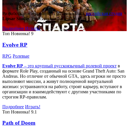
влияющие на развитие конфликта.
Разработкой и изданием игры занималась
российская студия
Lipsar Studio
. Релиз состоялся в 2025 году.
Подробнее
Играть!
Топ
Новинка!
9
Evolve RP
RPG
Ролевые
Evolve RP
– это крупный русскоязычный
ролевой проект
в
формате Role Play, созданный на основе Grand Theft Auto: San
Andreas. Но отличие от обычной GTA, здесь игроки не просто
выполняют миссии, а живут полноценной виртуальной
жизнью: устраиваются на работу, строят карьеру, вступают в
организации и взаимодействуют с другими участниками по
строгим RP-правилам.
Подробнее
Играть!
Топ
Новинка!
9.1
Path of Doom