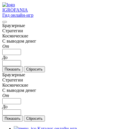
IGRO
FANIA
Гид онлайн-игр
Браузерные
Стратегии
Космические
С выводом денег
От
До
Браузерные
Стратегии
Космические
С выводом денег
От
До
Каталог онлайн игр