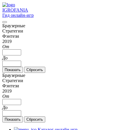
IGRO
FANIA
Гид онлайн-игр
Браузерные
Стратегии
Фэнтези
2019
От
До
Браузерные
Стратегии
Фэнтези
2019
От
До
Каталог онлайн игр