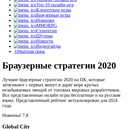
Топ-10 онлайн-игр
Клиентские игры
Браузерные игры
Новинки
MMORPG
Стратегии
Шутеры
Новости
Видеогайды
Обратная связь
Браузерные стратегии 2020
Лучшие браузерные стратегии 2020 на ПК, которые
затягивают с первых минут и дарят море крутых
незабываемых эмоций от топовых мировых разработчиков.
Все представленные онлайн игры бесплатные и на русском
языке. Представленный рейтинг актуализирован для 2024
года.
Новинка!
7.8
Global City