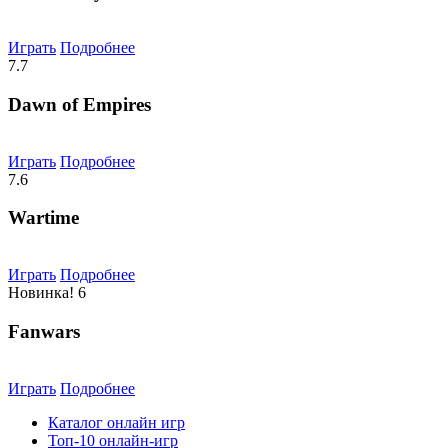
Играть
Подробнее
7.7
Dawn of Empires
Играть
Подробнее
7.6
Wartime
Играть
Подробнее
Новинка!
6
Fanwars
Играть
Подробнее
Каталог онлайн игр
Топ-10 онлайн-игр