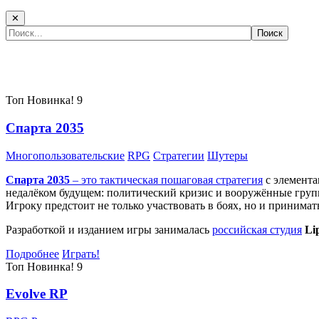
✕
Самые популярные игры сегодня:
Топ
Новинка!
9
Спарта 2035
Многопользовательские
RPG
Стратегии
Шутеры
Спарта 2035
– это тактическая
пошаговая стратегия
с элемента
недалёком будущем: политический кризис и вооружённые групп
Игроку предстоит не только участвовать в боях, но и принима
Разработкой и изданием игры занималась
российская студия
Li
Подробнее
Играть!
Топ
Новинка!
9
Evolve RP