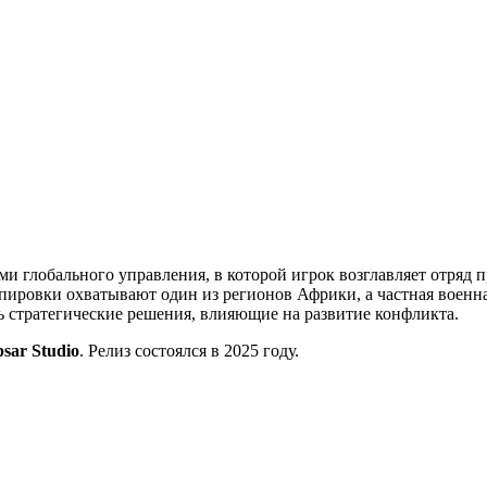
ми глобального управления, в которой игрок возглавляет отряд 
ировки охватывают один из регионов Африки, а частная военна
ть стратегические решения, влияющие на развитие конфликта.
psar Studio
. Релиз состоялся в 2025 году.