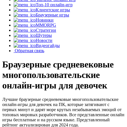
Топ-10 онлайн-игр
Клиентские игры
Браузерные игры
Новинки
MMORPG
Стратегии
Шутеры
Новости
Видеогайды
Обратная связь
Браузерные средневековые
многопользовательские
онлайн-игры для девочек
Лучшие браузерные средневековые многопользовательские
онлайн-игры для девочек на ПК, которые затягивают с
первых минут и дарят море крутых незабываемых эмоций от
топовых мировых разработчиков. Все представленные онлайн
игры бесплатные и на русском языке. Представленный
рейтинг актуализирован для 2024 года.