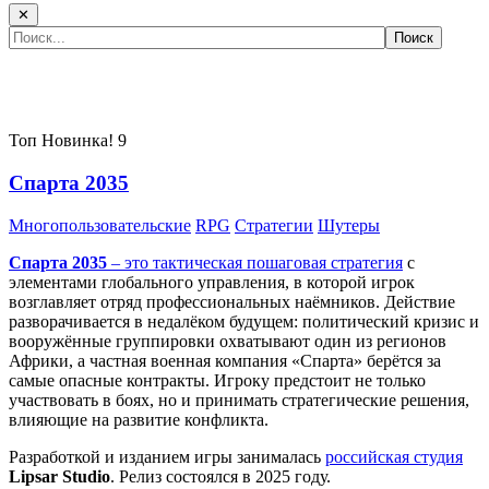
✕
Самые популярные игры сегодня:
Топ
Новинка!
9
Спарта 2035
Многопользовательские
RPG
Стратегии
Шутеры
Спарта 2035
– это тактическая
пошаговая стратегия
с
элементами глобального управления, в которой игрок
возглавляет отряд профессиональных наёмников. Действие
разворачивается в недалёком будущем: политический кризис и
вооружённые группировки охватывают один из регионов
Африки, а частная военная компания «Спарта» берётся за
самые опасные контракты. Игроку предстоит не только
участвовать в боях, но и принимать стратегические решения,
влияющие на развитие конфликта.
Разработкой и изданием игры занималась
российская студия
Lipsar Studio
. Релиз состоялся в 2025 году.