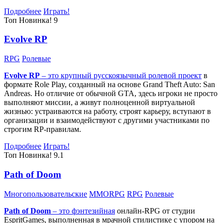
Подробнее
Играть!
Топ
Новинка!
9
Evolve RP
RPG
Ролевые
Evolve RP
– это крупный русскоязычный
ролевой проект
в
формате Role Play, созданный на основе Grand Theft Auto: San
Andreas. Но отличие от обычной GTA, здесь игроки не просто
выполняют миссии, а живут полноценной виртуальной
жизнью: устраиваются на работу, строят карьеру, вступают в
организации и взаимодействуют с другими участниками по
строгим RP-правилам.
Подробнее
Играть!
Топ
Новинка!
9.1
Path of Doom
Многопользовательские
MMORPG
RPG
Ролевые
Path of Doom
– это
фэнтезийная
онлайн-RPG от студии
EspritGames, выполненная в мрачной стилистике с упором на