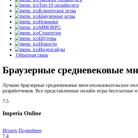
Топ-10 онлайн-игр
Клиентские игры
Браузерные игры
Новинки
MMORPG
Стратегии
Шутеры
Новости
Видеогайды
Обратная связь
Браузерные средневековые мн
Лучшие браузерные средневековые многопользовательские онл
разработчиков. Все представленные онлайн игры бесплатные и 
7.5
Imperia Online
Играть
Подробнее
7.4