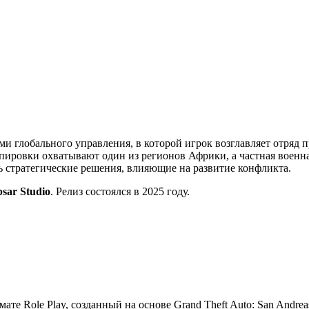
ми глобального управления, в которой игрок возглавляет отряд 
ировки охватывают один из регионов Африки, а частная военна
ть стратегические решения, влияющие на развитие конфликта.
psar Studio
. Релиз состоялся в 2025 году.
мате Role Play, созданный на основе Grand Theft Auto: San Andre