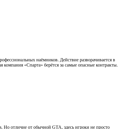
профессиональных наёмников. Действие разворачивается в
я компания «Спарта» берётся за самые опасные контракты.
as. Но отличие от обычной GTA, здесь игроки не просто