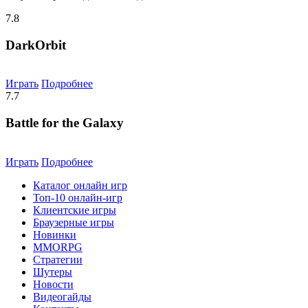
7.8
DarkOrbit
Играть
Подробнее
7.7
Battle for the Galaxy
Играть
Подробнее
Каталог онлайн игр
Топ-10 онлайн-игр
Клиентские игры
Браузерные игры
Новинки
MMORPG
Стратегии
Шутеры
Новости
Видеогайды