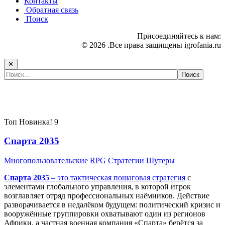
Контакты
Обратная связь
Поиск
Присоединяйтесь к нам:
© 2026 .Все права защищены igrofania.ru
✕
Самые популярные игры сегодня:
Топ
Новинка!
9
Спарта 2035
Многопользовательские
RPG
Стратегии
Шутеры
Спарта 2035
– это тактическая
пошаговая стратегия
с
элементами глобального управления, в которой игрок
возглавляет отряд профессиональных наёмников. Действие
разворачивается в недалёком будущем: политический кризис и
вооружённые группировки охватывают один из регионов
Африки, а частная военная компания «Спарта» берётся за