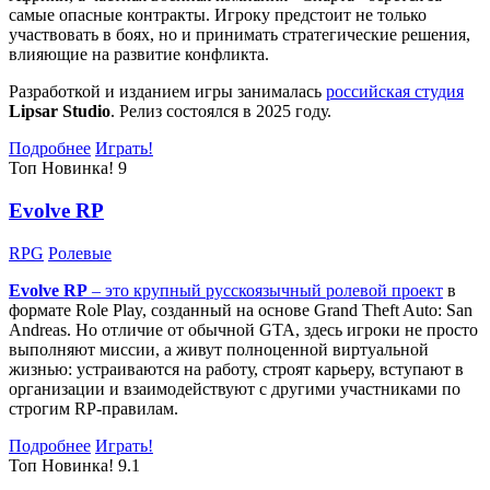
самые опасные контракты. Игроку предстоит не только
участвовать в боях, но и принимать стратегические решения,
влияющие на развитие конфликта.
Разработкой и изданием игры занималась
российская студия
Lipsar Studio
. Релиз состоялся в 2025 году.
Подробнее
Играть!
Топ
Новинка!
9
Evolve RP
RPG
Ролевые
Evolve RP
– это крупный русскоязычный
ролевой проект
в
формате Role Play, созданный на основе Grand Theft Auto: San
Andreas. Но отличие от обычной GTA, здесь игроки не просто
выполняют миссии, а живут полноценной виртуальной
жизнью: устраиваются на работу, строят карьеру, вступают в
организации и взаимодействуют с другими участниками по
строгим RP-правилам.
Подробнее
Играть!
Топ
Новинка!
9.1