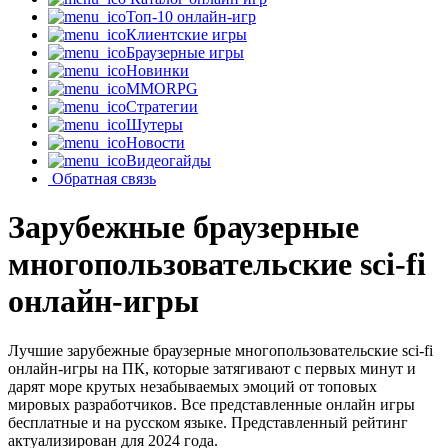
Топ-10 онлайн-игр
Клиентские игры
Браузерные игры
Новинки
MMORPG
Стратегии
Шутеры
Новости
Видеогайды
Обратная связь
Зарубежные браузерные
многопользовательские sci-fi
онлайн-игры
Лучшие зарубежные браузерные многопользовательские sci-fi
онлайн-игры на ПК, которые затягивают с первых минут и
дарят море крутых незабываемых эмоций от топовых
мировых разработчиков. Все представленные онлайн игры
бесплатные и на русском языке. Представленный рейтинг
актуализирован для 2024 года.