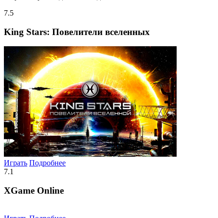
7.5
King Stars: Повелители вселенных
Играть
Подробнее
7.1
XGame Online