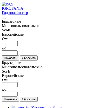
IGRO
FANIA
Гид онлайн-игр
Браузерные
Многопользовательские
Sci-fi
Европейские
От
До
Браузерные
Многопользовательские
Sci-fi
Европейские
От
До
Каталог онлайн игр