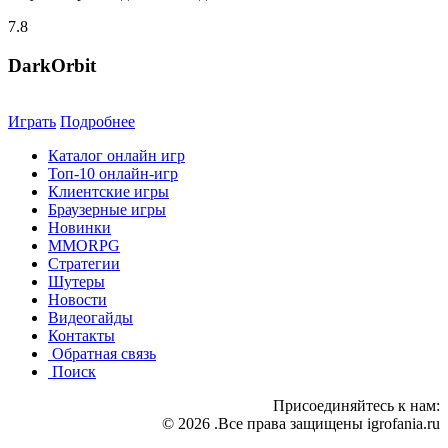
7.8
DarkOrbit
Играть
Подробнее
Каталог онлайн игр
Топ-10 онлайн-игр
Клиентские игры
Браузерные игры
Новинки
MMORPG
Стратегии
Шутеры
Новости
Видеогайды
Контакты
Обратная связь
Поиск
Присоединяйтесь к нам:
© 2026 .Все права защищены igrofania.ru