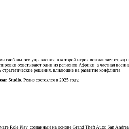
ми глобального управления, в которой игрок возглавляет отряд 
ировки охватывают один из регионов Африки, а частная военна
ть стратегические решения, влияющие на развитие конфликта.
psar Studio
. Релиз состоялся в 2025 году.
мате Role Play, созданный на основе Grand Theft Auto: San Andre