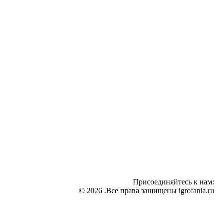
Присоединяйтесь к нам:
© 2026 .Все права защищены igrofania.ru