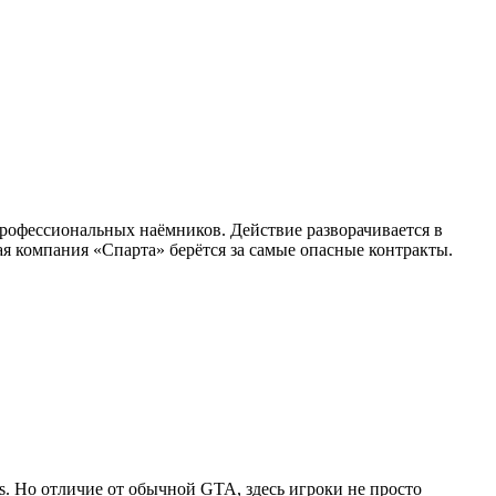
профессиональных наёмников. Действие разворачивается в
я компания «Спарта» берётся за самые опасные контракты.
as. Но отличие от обычной GTA, здесь игроки не просто