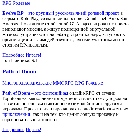
RPG
Ролевые
Evolve RP
– это крупный русскоязычный
ролевой проект
в
формате Role Play, созданный на основе Grand Theft Auto: San
Andreas. Но отличие от обычной GTA, здесь игроки не просто
выполняют миссии, а живут полноценной виртуальной
жизнью: устраиваются на работу, строят карьеру, вступают в
организации и взаимодействуют с другими участниками по
строгим RP-правилам.
Подробнее
Играть!
Топ
Новинка!
9.1
Path of Doom
Многопользовательские
MMORPG
RPG
Ролевые
Path of Doom
– это
фэнтезийная
онлайн-RPG от студии
EspritGames, выполненная в мрачной стилистике с упором на
развитие персонажа и активное взаимодействие с другими
игроками. Проект ориентирован как на любителей сюжетных
приключений
, так и на тех, кто ценит долгую прокачку и
соревновательный контент.
Подробнее
Играть!