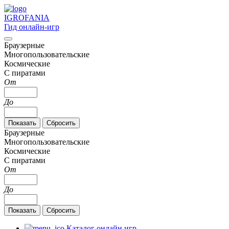
IGRO
FANIA
Гид онлайн-игр
Браузерные
Многопользовательские
Космические
С пиратами
От
До
Браузерные
Многопользовательские
Космические
С пиратами
От
До
Каталог онлайн игр