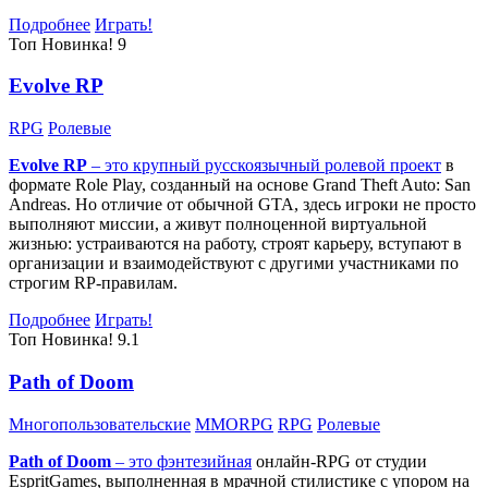
Подробнее
Играть!
Топ
Новинка!
9
Evolve RP
RPG
Ролевые
Evolve RP
– это крупный русскоязычный
ролевой проект
в
формате Role Play, созданный на основе Grand Theft Auto: San
Andreas. Но отличие от обычной GTA, здесь игроки не просто
выполняют миссии, а живут полноценной виртуальной
жизнью: устраиваются на работу, строят карьеру, вступают в
организации и взаимодействуют с другими участниками по
строгим RP-правилам.
Подробнее
Играть!
Топ
Новинка!
9.1
Path of Doom
Многопользовательские
MMORPG
RPG
Ролевые
Path of Doom
– это
фэнтезийная
онлайн-RPG от студии
EspritGames, выполненная в мрачной стилистике с упором на