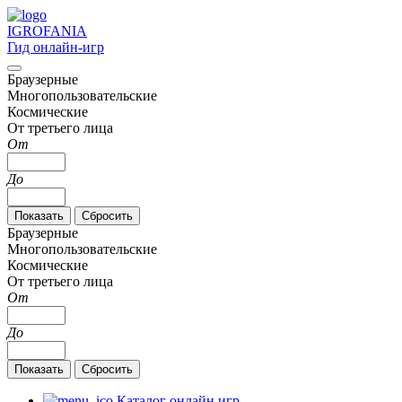
IGRO
FANIA
Гид онлайн-игр
Браузерные
Многопользовательские
Космические
От третьего лица
От
До
Браузерные
Многопользовательские
Космические
От третьего лица
От
До
Каталог онлайн игр