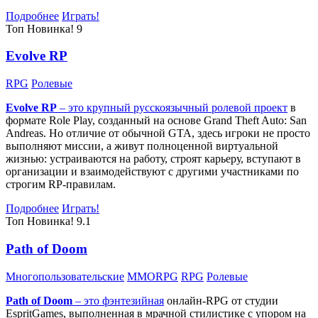
Подробнее
Играть!
Топ
Новинка!
9
Evolve RP
RPG
Ролевые
Evolve RP
– это крупный русскоязычный
ролевой проект
в
формате Role Play, созданный на основе Grand Theft Auto: San
Andreas. Но отличие от обычной GTA, здесь игроки не просто
выполняют миссии, а живут полноценной виртуальной
жизнью: устраиваются на работу, строят карьеру, вступают в
организации и взаимодействуют с другими участниками по
строгим RP-правилам.
Подробнее
Играть!
Топ
Новинка!
9.1
Path of Doom
Многопользовательские
MMORPG
RPG
Ролевые
Path of Doom
– это
фэнтезийная
онлайн-RPG от студии
EspritGames, выполненная в мрачной стилистике с упором на