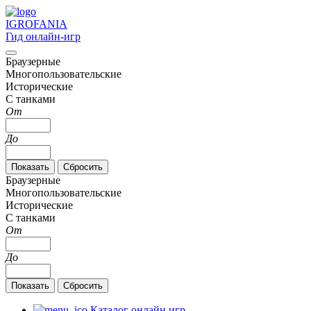
IGRO
FANIA
Гид онлайн-игр
Браузерные
Многопользовательские
Исторические
С танками
От
До
Браузерные
Многопользовательские
Исторические
С танками
От
До
Каталог онлайн игр