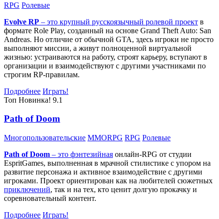
RPG
Ролевые
Evolve RP
– это крупный русскоязычный
ролевой проект
в
формате Role Play, созданный на основе Grand Theft Auto: San
Andreas. Но отличие от обычной GTA, здесь игроки не просто
выполняют миссии, а живут полноценной виртуальной
жизнью: устраиваются на работу, строят карьеру, вступают в
организации и взаимодействуют с другими участниками по
строгим RP-правилам.
Подробнее
Играть!
Топ
Новинка!
9.1
Path of Doom
Многопользовательские
MMORPG
RPG
Ролевые
Path of Doom
– это
фэнтезийная
онлайн-RPG от студии
EspritGames, выполненная в мрачной стилистике с упором на
развитие персонажа и активное взаимодействие с другими
игроками. Проект ориентирован как на любителей сюжетных
приключений
, так и на тех, кто ценит долгую прокачку и
соревновательный контент.
Подробнее
Играть!