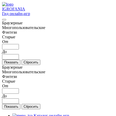
IGRO
FANIA
Гид онлайн-игр
Браузерные
Многопользовательские
Фэнтези
Старые
От
До
Браузерные
Многопользовательские
Фэнтези
Старые
От
До
Каталог онлайн игр