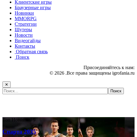
Клиентские игры
Браузерные игры
Новинки
MMORPG
Стратегии
Шутеры
Новости
Видеогайды
Контакты
Обратная связь
Поиск
Присоединяйтесь к нам:
© 2026 .Все права защищены igrofania.ru
✕
Самые популярные игры сегодня:
Топ
Новинка!
9
Спарта 2035