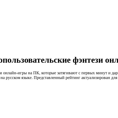
опользовательские фэнтези он
и онлайн-игры на ПК, которые затягивают с первых минут и да
на русском языке. Представленный рейтинг актуализирован для 