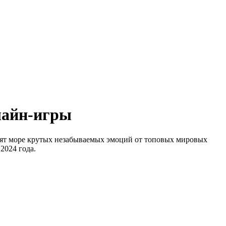
лайн-игры
рят море крутых незабываемых эмоций от топовых мировых
2024 года.