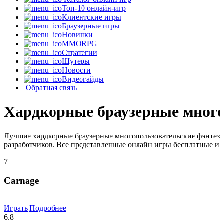
Топ-10 онлайн-игр
Клиентские игры
Браузерные игры
Новинки
MMORPG
Стратегии
Шутеры
Новости
Видеогайды
Обратная связь
Хардкорные браузерные мног
Лучшие хардкорные браузерные многопользовательские фэнтез
разработчиков. Все представленные онлайн игры бесплатные и 
7
Carnage
Играть
Подробнее
6.8