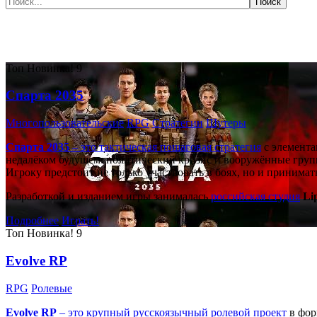
Самые популярные игры сегодня:
Топ
Новинка!
9
Спарта 2035
Многопользовательские
RPG
Стратегии
Шутеры
Спарта 2035
– это тактическая
пошаговая стратегия
с элемента
недалёком будущем: политический кризис и вооружённые групп
Игроку предстоит не только участвовать в боях, но и принима
Разработкой и изданием игры занималась
российская студия
Li
Подробнее
Играть!
Топ
Новинка!
9
Evolve RP
RPG
Ролевые
Evolve RP
– это крупный русскоязычный
ролевой проект
в фор