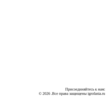
Присоединяйтесь к нам:
© 2026 .Все права защищены igrofania.ru