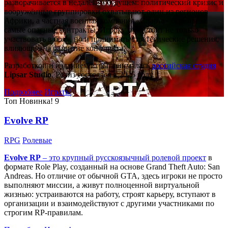
разворачивается в недалёком будущем: политический кризис и
вооружённые группировки охватывают один из регионов
Африки, а частная военная компания «Спарта» берётся за
самые опасные контракты. Игроку предстоит не только
участвовать в боях, но и принимать стратегические решения,
влияющие на развитие конфликта.
Разработкой и изданием игры занималась
российская студия
Lipsar Studio
. Релиз состоялся в 2025 году.
Подробнее
Играть!
Топ
Новинка!
9
Evolve RP
RPG
Ролевые
Evolve RP
– это крупный русскоязычный
ролевой проект
в
формате Role Play, созданный на основе Grand Theft Auto: San
Andreas. Но отличие от обычной GTA, здесь игроки не просто
выполняют миссии, а живут полноценной виртуальной
жизнью: устраиваются на работу, строят карьеру, вступают в
организации и взаимодействуют с другими участниками по
строгим RP-правилам.