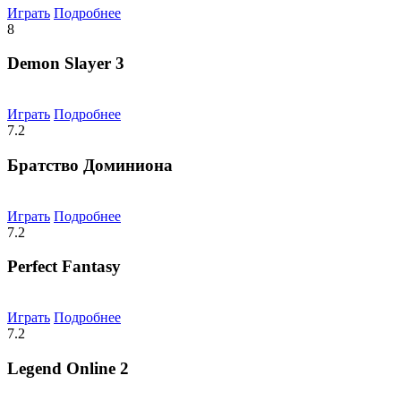
Играть
Подробнее
8
Demon Slayer 3
Играть
Подробнее
7.2
Братство Доминиона
Играть
Подробнее
7.2
Perfect Fantasy
Играть
Подробнее
7.2
Legend Online 2