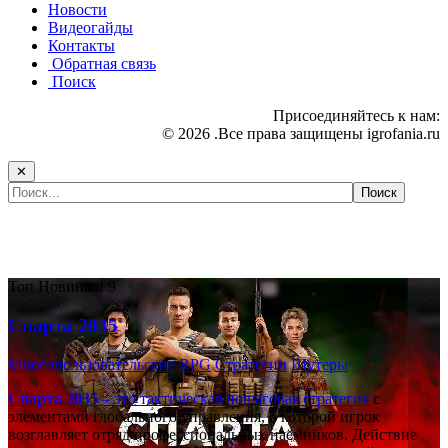
Новости
Видеогайды
Контакты
Обратная связь
Поиск
Присоединяйтесь к нам:
© 2026 .Все права защищены igrofania.ru
✕
Самые популярные игры сегодня:
Топ
Новинка!
9
Спарта 2035
Многопользовательские
RPG
Стратегии
Шутеры
Спарта 2035
– это тактическая
пошаговая стратегия
с
элементами глобального управления, в которой игрок
возглавляет отряд профессиональных наёмников. Действие