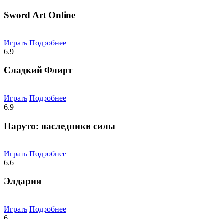
Sword Art Online
Играть
Подробнее
6.9
Сладкий Флирт
Играть
Подробнее
6.9
Наруто: наследники силы
Играть
Подробнее
6.6
Элдария
Играть
Подробнее
6