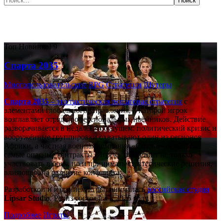
Самые популярные игры сегодня:
Топ
Новинка!
9
Спарта 2035
Многопользовательские
RPG
Стратегии
Шутеры
Спарта 2035
– это тактическая
пошаговая стратегия
с
элементами глобального управления, в которой игрок
возглавляет отряд профессиональных наёмников. Действие
разворачивается в недалёком будущем: политический кризис и
вооружённые группировки охватывают один из регионов
Африки, а частная военная компания «Спарта» берётся за
самые опасные контракты. Игроку предстоит не только
участвовать в боях, но и принимать стратегические решения,
влияющие на развитие конфликта.
Разработкой и изданием игры занималась
российская студия
Lipsar Studio
. Релиз состоялся в 2025 году.
Подробнее
Играть!