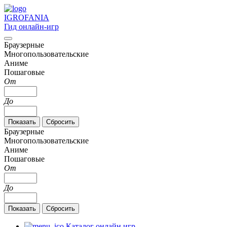
IGRO
FANIA
Гид онлайн-игр
Браузерные
Многопользовательские
Аниме
Пошаговые
От
До
Браузерные
Многопользовательские
Аниме
Пошаговые
От
До
Каталог онлайн игр