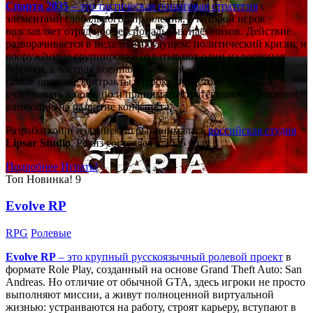
Спарта 2035
– это тактическая
пошаговая стратегия
с
элементами глобального управления, в которой игрок
возглавляет отряд профессиональных наёмников. Действие
разворачивается в недалёком будущем: политический кризис и
вооружённые группировки охватывают один из регионов
Африки, а частная военная компания «Спарта» берётся за
самые опасные контракты. Игроку предстоит не только
участвовать в боях, но и принимать стратегические решения,
влияющие на развитие конфликта.
Разработкой и изданием игры занималась
российская студия
Lipsar Studio
. Релиз состоялся в 2025 году.
Подробнее
Играть!
Топ
Новинка!
9
Evolve RP
RPG
Ролевые
Evolve RP
– это крупный русскоязычный
ролевой проект
в
формате Role Play, созданный на основе Grand Theft Auto: San
Andreas. Но отличие от обычной GTA, здесь игроки не просто
выполняют миссии, а живут полноценной виртуальной
жизнью: устраиваются на работу, строят карьеру, вступают в