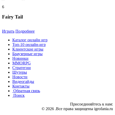
6
Fairy Tail
Играть
Подробнее
Каталог онлайн игр
Топ-10 онлайн-игр
Клиентские игры
Браузерные игры
Новинки
MMORPG
Стратегии
Шутеры
Новости
Видеогайды
Контакты
Обратная связь
Поиск
Присоединяйтесь к нам:
© 2026 .Все права защищены igrofania.ru