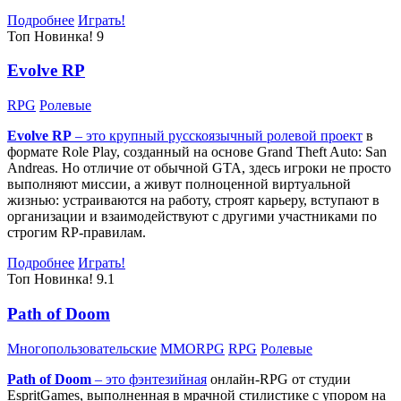
Подробнее
Играть!
Топ
Новинка!
9
Evolve RP
RPG
Ролевые
Evolve RP
– это крупный русскоязычный
ролевой проект
в
формате Role Play, созданный на основе Grand Theft Auto: San
Andreas. Но отличие от обычной GTA, здесь игроки не просто
выполняют миссии, а живут полноценной виртуальной
жизнью: устраиваются на работу, строят карьеру, вступают в
организации и взаимодействуют с другими участниками по
строгим RP-правилам.
Подробнее
Играть!
Топ
Новинка!
9.1
Path of Doom
Многопользовательские
MMORPG
RPG
Ролевые
Path of Doom
– это
фэнтезийная
онлайн-RPG от студии
EspritGames, выполненная в мрачной стилистике с упором на