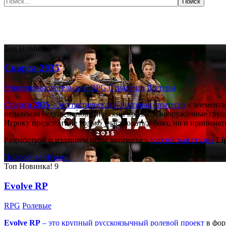
Самые популярные игры сегодня:
Топ
Новинка!
9
Спарта 2035
Многопользовательские
RPG
Стратегии
Шутеры
Спарта 2035
– это тактическая
пошаговая стратегия
с элемента
недалёком будущем: политический кризис и вооружённые групп
Игроку предстоит не только участвовать в боях, но и принима
Разработкой и изданием игры занималась
российская студия
Li
Подробнее
Играть!
Топ
Новинка!
9
Evolve RP
RPG
Ролевые
Evolve RP
– это крупный русскоязычный
ролевой проект
в фор