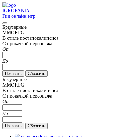
IGRO
FANIA
Гид онлайн-игр
Браузерные
MMORPG
В стиле постапокалипсиса
С прокачкой персонажа
От
До
Браузерные
MMORPG
В стиле постапокалипсиса
С прокачкой персонажа
От
До
Каталог онлайн игр