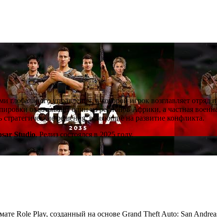
ми глобального управления, в которой игрок возглавляет отряд 
ировки охватывают один из регионов Африки, а частная военна
ть стратегические решения, влияющие на развитие конфликта.
psar Studio
. Релиз состоялся в 2025 году.
мате Role Play, созданный на основе Grand Theft Auto: San Andre