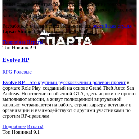
самые опасные контракты. Игроку предстоит не только
участвовать в боях, но и принимать стратегические решения,
влияющие на развитие конфликта.
Разработкой и изданием игры занималась
российская студия
Lipsar Studio
. Релиз состоялся в 2025 году.
Подробнее
Играть!
Топ
Новинка!
9
Evolve RP
RPG
Ролевые
Evolve RP
– это крупный русскоязычный
ролевой проект
в
формате Role Play, созданный на основе Grand Theft Auto: San
Andreas. Но отличие от обычной GTA, здесь игроки не просто
выполняют миссии, а живут полноценной виртуальной
жизнью: устраиваются на работу, строят карьеру, вступают в
организации и взаимодействуют с другими участниками по
строгим RP-правилам.
Подробнее
Играть!
Топ
Новинка!
9.1