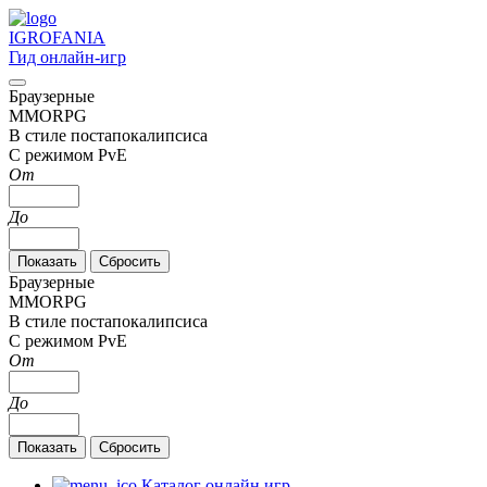
IGRO
FANIA
Гид онлайн-игр
Браузерные
MMORPG
В стиле постапокалипсиса
С режимом PvE
От
До
Браузерные
MMORPG
В стиле постапокалипсиса
С режимом PvE
От
До
Каталог онлайн игр