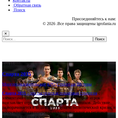
Контакты
Обратная связь
Поиск
Присоединяйтесь к нам:
© 2026 .Все права защищены igrofania.ru
✕
Самые популярные игры сегодня:
Топ
Новинка!
9
Спарта 2035
Многопользовательские
RPG
Стратегии
Шутеры
Спарта 2035
– это тактическая
пошаговая стратегия
с
элементами глобального управления, в которой игрок
возглавляет отряд профессиональных наёмников. Действие
разворачивается в недалёком будущем: политический кризис и
вооружённые группировки охватывают один из регионов
Африки, а частная военная компания «Спарта» берётся за