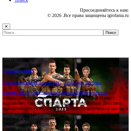
Поиск
Присоединяйтесь к нам:
© 2026 .Все права защищены igrofania.ru
✕
Самые популярные игры сегодня:
Топ
Новинка!
9
Спарта 2035
Многопользовательские
RPG
Стратегии
Шутеры
Спарта 2035
– это тактическая
пошаговая стратегия
с
элементами глобального управления, в которой игрок
возглавляет отряд профессиональных наёмников. Действие
разворачивается в недалёком будущем: политический кризис и
вооружённые группировки охватывают один из регионов
Африки, а частная военная компания «Спарта» берётся за
самые опасные контракты. Игроку предстоит не только
участвовать в боях, но и принимать стратегические решения,