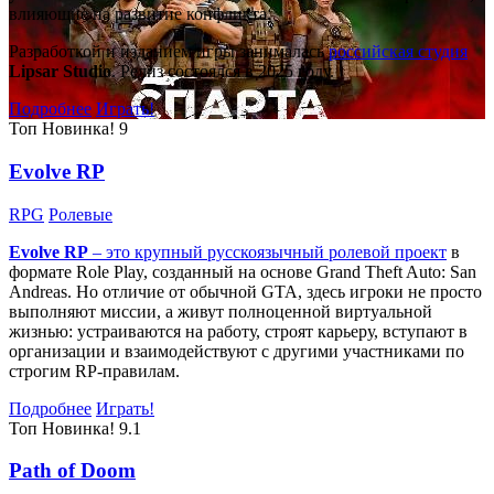
влияющие на развитие конфликта.
Разработкой и изданием игры занималась
российская студия
Lipsar Studio
. Релиз состоялся в 2025 году.
Подробнее
Играть!
Топ
Новинка!
9
Evolve RP
RPG
Ролевые
Evolve RP
– это крупный русскоязычный
ролевой проект
в
формате Role Play, созданный на основе Grand Theft Auto: San
Andreas. Но отличие от обычной GTA, здесь игроки не просто
выполняют миссии, а живут полноценной виртуальной
жизнью: устраиваются на работу, строят карьеру, вступают в
организации и взаимодействуют с другими участниками по
строгим RP-правилам.
Подробнее
Играть!
Топ
Новинка!
9.1
Path of Doom