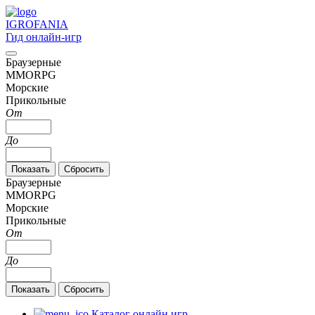
IGRO
FANIA
Гид онлайн-игр
Браузерные
MMORPG
Морские
Прикольные
От
До
Браузерные
MMORPG
Морские
Прикольные
От
До
Каталог онлайн игр