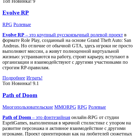
Топ
Новинка!
9
Evolve RP
RPG
Ролевые
Evolve RP
– это крупный русскоязычный
ролевой проект
в
формате Role Play, созданный на основе Grand Theft Auto: San
Andreas. Но отличие от обычной GTA, здесь игроки не просто
выполняют миссии, а живут полноценной виртуальной
жизнью: устраиваются на работу, строят карьеру, вступают в
организации и взаимодействуют с другими участниками по
строгим RP-правилам.
Подробнее
Играть!
Топ
Новинка!
9.1
Path of Doom
Многопользовательские
MMORPG
RPG
Ролевые
Path of Doom
– это
фэнтезийная
онлайн-RPG от студии
EspritGames, выполненная в мрачной стилистике с упором на
развитие персонажа и активное взаимодействие с другими
игроками. Проект ориентирован как на любителей сюжетных