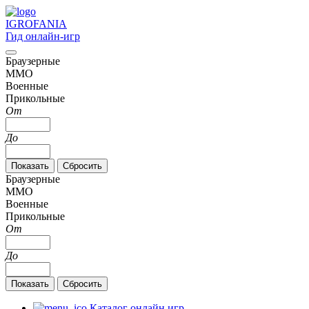
IGRO
FANIA
Гид онлайн-игр
Браузерные
MMO
Военные
Прикольные
От
До
Браузерные
MMO
Военные
Прикольные
От
До
Каталог онлайн игр