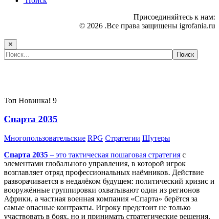
Поиск
Присоединяйтесь к нам:
© 2026 .Все права защищены igrofania.ru
✕
Самые популярные игры сегодня:
Топ
Новинка!
9
Спарта 2035
Многопользовательские
RPG
Стратегии
Шутеры
Спарта 2035
– это тактическая
пошаговая стратегия
с
элементами глобального управления, в которой игрок
возглавляет отряд профессиональных наёмников. Действие
разворачивается в недалёком будущем: политический кризис и
вооружённые группировки охватывают один из регионов
Африки, а частная военная компания «Спарта» берётся за
самые опасные контракты. Игроку предстоит не только
участвовать в боях, но и принимать стратегические решения,