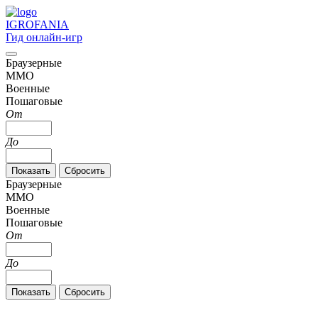
IGRO
FANIA
Гид онлайн-игр
Браузерные
MMO
Военные
Пошаговые
От
До
Браузерные
MMO
Военные
Пошаговые
От
До