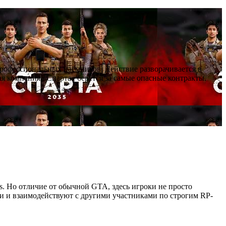
профессиональных наёмников. Действие разворачивается в
я компания «Спарта» берётся за самые опасные контракты.
as. Но отличие от обычной GTA, здесь игроки не просто
ии и взаимодействуют с другими участниками по строгим RP-