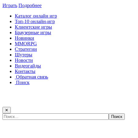
Играть
Подробнее
Каталог онлайн игр
Топ-10 онлайн-игр
Клиентские игры
Браузерные игры
Новинки
MMORPG
Стратегии
Шутеры
Новости
Видеогайды
Контакты
Обратная связь
Поиск
✕
Самые популярные игры сегодня: