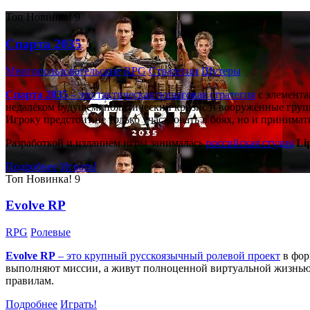
Топ
Новинка!
9
Спарта 2035
Многопользовательские
RPG
Стратегии
Шутеры
Спарта 2035
– это тактическая
пошаговая стратегия
с элемента
недалёком будущем: политический кризис и вооружённые групп
Игроку предстоит не только участвовать в боях, но и принима
Разработкой и изданием игры занималась
российская студия
Li
Подробнее
Играть!
Топ
Новинка!
9
Evolve RP
RPG
Ролевые
Evolve RP
– это крупный русскоязычный
ролевой проект
в фор
выполняют миссии, а живут полноценной виртуальной жизнью: 
правилам.
Подробнее
Играть!