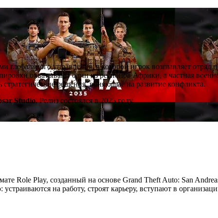
ми глобального управления, в которой игрок возглавляет отряд 
ировки охватывают один из регионов Африки, а частная военна
ть стратегические решения, влияющие на развитие конфликта.
psar Studio
. Релиз состоялся в 2025 году.
мате Role Play, созданный на основе Grand Theft Auto: San Andre
устраиваются на работу, строят карьеру, вступают в организац