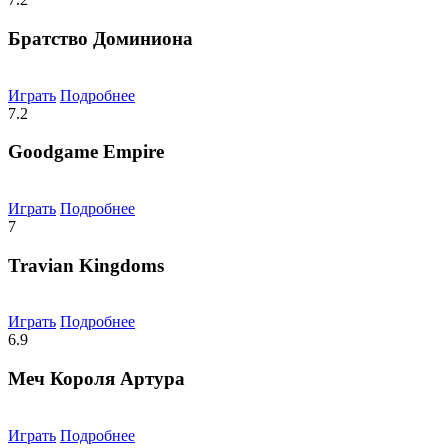
Братство Доминиона
Играть
Подробнее
7.2
Goodgame Empire
Играть
Подробнее
7
Travian Kingdoms
Играть
Подробнее
6.9
Меч Короля Артура
Играть
Подробнее