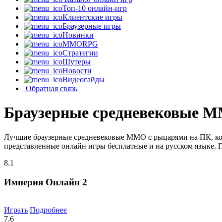
Топ-10 онлайн-игр
Клиентские игры
Браузерные игры
Новинки
MMORPG
Стратегии
Шутеры
Новости
Видеогайды
Обратная связь
Браузерные средневековые 
Лучшие браузерные средневековые MMO с рыцарями на ПК, кот
представленные онлайн игры бесплатные и на русском языке. 
8.1
Империя Онлайн 2
Играть
Подробнее
7.6