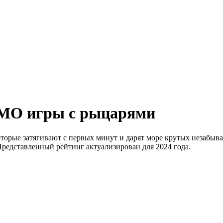
MMO игры с рыцарями
орые затягивают с первых минут и дарят море крутых незабыв
Представленный рейтинг актуализирован для 2024 года.