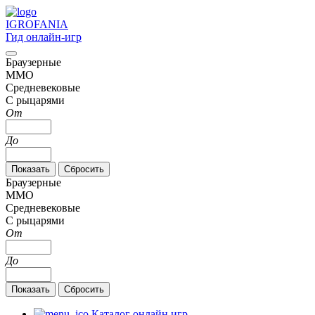
IGRO
FANIA
Гид онлайн-игр
Браузерные
MMO
Средневековые
С рыцарями
От
До
Браузерные
MMO
Средневековые
С рыцарями
От
До
Каталог онлайн игр