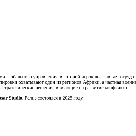
ми глобального управления, в которой игрок возглавляет отряд 
ировки охватывают один из регионов Африки, а частная военна
ть стратегические решения, влияющие на развитие конфликта.
psar Studio
. Релиз состоялся в 2025 году.