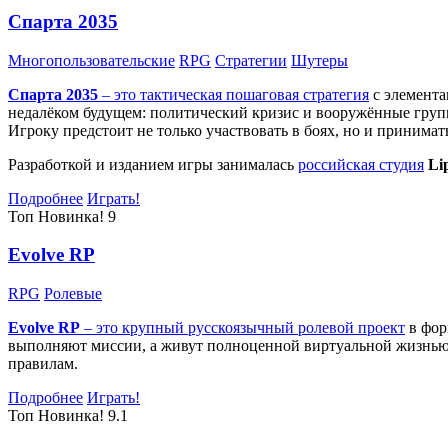
Спарта 2035
Многопользовательские
RPG
Стратегии
Шутеры
Спарта 2035
– это тактическая
пошаговая стратегия
с элемента
недалёком будущем: политический кризис и вооружённые групп
Игроку предстоит не только участвовать в боях, но и принима
Разработкой и изданием игры занималась
российская студия
Li
Подробнее
Играть!
Топ
Новинка!
9
Evolve RP
RPG
Ролевые
Evolve RP
– это крупный русскоязычный
ролевой проект
в фор
выполняют миссии, а живут полноценной виртуальной жизнью: 
правилам.
Подробнее
Играть!
Топ
Новинка!
9.1