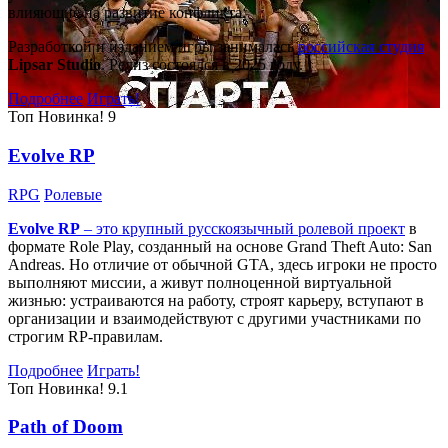
влияющие на развитие конфликта.
Разработкой и изданием игры занималась
российская студия
Lipsar Studio
. Релиз состоялся в 2025 году.
Подробнее
Играть!
Топ
Новинка!
9
Evolve RP
RPG
Ролевые
Evolve RP
– это крупный русскоязычный
ролевой проект
в
формате Role Play, созданный на основе Grand Theft Auto: San
Andreas. Но отличие от обычной GTA, здесь игроки не просто
выполняют миссии, а живут полноценной виртуальной
жизнью: устраиваются на работу, строят карьеру, вступают в
организации и взаимодействуют с другими участниками по
строгим RP-правилам.
Подробнее
Играть!
Топ
Новинка!
9.1
Path of Doom