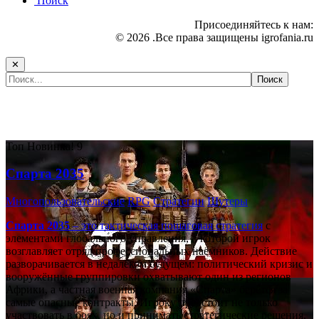
Поиск
Присоединяйтесь к нам:
© 2026 .Все права защищены igrofania.ru
✕
Самые популярные игры сегодня:
Топ
Новинка!
9
Спарта 2035
Многопользовательские
RPG
Стратегии
Шутеры
Спарта 2035
– это тактическая
пошаговая стратегия
с
элементами глобального управления, в которой игрок
возглавляет отряд профессиональных наёмников. Действие
разворачивается в недалёком будущем: политический кризис и
вооружённые группировки охватывают один из регионов
Африки, а частная военная компания «Спарта» берётся за
самые опасные контракты. Игроку предстоит не только
участвовать в боях, но и принимать стратегические решения,