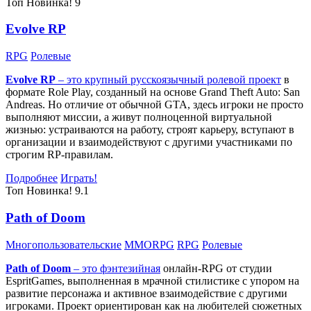
Топ
Новинка!
9
Evolve RP
RPG
Ролевые
Evolve RP
– это крупный русскоязычный
ролевой проект
в
формате Role Play, созданный на основе Grand Theft Auto: San
Andreas. Но отличие от обычной GTA, здесь игроки не просто
выполняют миссии, а живут полноценной виртуальной
жизнью: устраиваются на работу, строят карьеру, вступают в
организации и взаимодействуют с другими участниками по
строгим RP-правилам.
Подробнее
Играть!
Топ
Новинка!
9.1
Path of Doom
Многопользовательские
MMORPG
RPG
Ролевые
Path of Doom
– это
фэнтезийная
онлайн-RPG от студии
EspritGames, выполненная в мрачной стилистике с упором на
развитие персонажа и активное взаимодействие с другими
игроками. Проект ориентирован как на любителей сюжетных