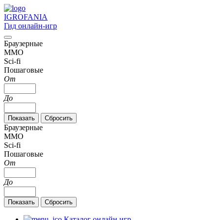
IGRO
FANIA
Гид онлайн-игр
Браузерные
MMO
Sci-fi
Пошаговые
От
До
Браузерные
MMO
Sci-fi
Пошаговые
От
До
Каталог онлайн игр