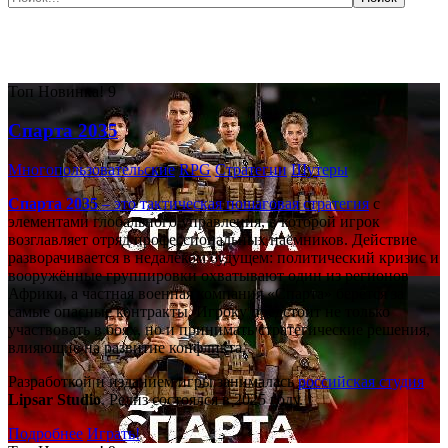
Самые популярные игры сегодня:
Топ
Новинка!
9
Спарта 2035
Многопользовательские
RPG
Стратегии
Шутеры
Спарта 2035
– это тактическая
пошаговая стратегия
с
элементами глобального управления, в которой игрок
возглавляет отряд профессиональных наёмников. Действие
разворачивается в недалёком будущем: политический кризис и
вооружённые группировки охватывают один из регионов
Африки, а частная военная компания «Спарта» берётся за
самые опасные контракты. Игроку предстоит не только
участвовать в боях, но и принимать стратегические решения,
влияющие на развитие конфликта.
Разработкой и изданием игры занималась
российская студия
Lipsar Studio
. Релиз состоялся в 2025 году.
Подробнее
Играть!