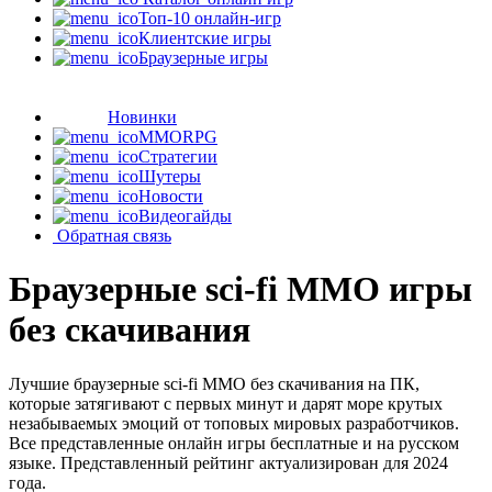
Топ-10 онлайн-игр
Клиентские игры
Браузерные игры
Новинки
MMORPG
Стратегии
Шутеры
Новости
Видеогайды
Обратная связь
Браузерные sci-fi MMO игры
без скачивания
Лучшие браузерные sci-fi MMO без скачивания на ПК,
которые затягивают с первых минут и дарят море крутых
незабываемых эмоций от топовых мировых разработчиков.
Все представленные онлайн игры бесплатные и на русском
языке. Представленный рейтинг актуализирован для 2024
года.