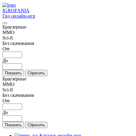
IGRO
FANIA
Гид онлайн-игр
Браузерные
MMO
Sci-fi
Без скачивания
От
До
Браузерные
MMO
Sci-fi
Без скачивания
От
До
Каталог онлайн игр