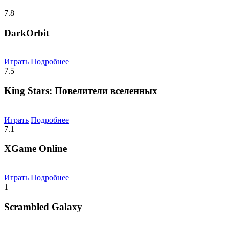
7.8
DarkOrbit
Играть
Подробнее
7.5
King Stars: Повелители вселенных
Играть
Подробнее
7.1
XGame Online
Играть
Подробнее
1
Scrambled Galaxy