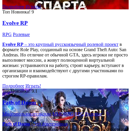
Подробнее
Играть!
Топ
Новинка!
9
Evolve RP
RPG
Ролевые
Evolve RP
– это крупный русскоязычный
ролевой проект
в
формате Role Play, созданный на основе Grand Theft Auto: San
Andreas. Но отличие от обычной GTA, здесь игроки не просто
выполняют миссии, а живут полноценной виртуальной
жизнью: устраиваются на работу, строят карьеру, вступают в
организации и взаимодействуют с другими участниками по
строгим RP-правилам.
Подробнее
Играть!
Топ
Новинка!
9.1
Path of Doom
Многопользовательские
MMORPG
RPG
Ролевые
Path of Doom
– это
фэнтезийная
онлайн-RPG от студии
EspritGames, выполненная в мрачной стилистике с упором на