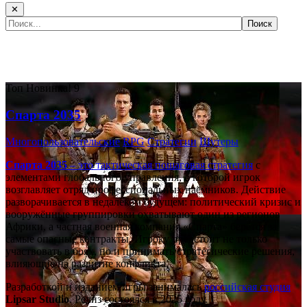
✕
Самые популярные игры сегодня:
Топ
Новинка!
9
Спарта 2035
Многопользовательские
RPG
Стратегии
Шутеры
Спарта 2035
– это тактическая
пошаговая стратегия
с
элементами глобального управления, в которой игрок
возглавляет отряд профессиональных наёмников. Действие
разворачивается в недалёком будущем: политический кризис и
вооружённые группировки охватывают один из регионов
Африки, а частная военная компания «Спарта» берётся за
самые опасные контракты. Игроку предстоит не только
участвовать в боях, но и принимать стратегические решения,
влияющие на развитие конфликта.
Разработкой и изданием игры занималась
российская студия
Lipsar Studio
. Релиз состоялся в 2025 году.