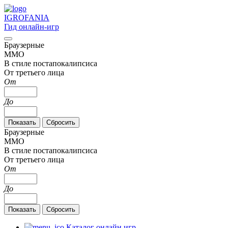
IGRO
FANIA
Гид онлайн-игр
Браузерные
MMO
В стиле постапокалипсиса
От третьего лица
От
До
Браузерные
MMO
В стиле постапокалипсиса
От третьего лица
От
До
Каталог онлайн игр