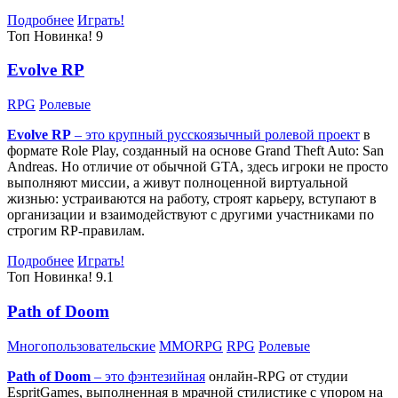
Подробнее
Играть!
Топ
Новинка!
9
Evolve RP
RPG
Ролевые
Evolve RP
– это крупный русскоязычный
ролевой проект
в
формате Role Play, созданный на основе Grand Theft Auto: San
Andreas. Но отличие от обычной GTA, здесь игроки не просто
выполняют миссии, а живут полноценной виртуальной
жизнью: устраиваются на работу, строят карьеру, вступают в
организации и взаимодействуют с другими участниками по
строгим RP-правилам.
Подробнее
Играть!
Топ
Новинка!
9.1
Path of Doom
Многопользовательские
MMORPG
RPG
Ролевые
Path of Doom
– это
фэнтезийная
онлайн-RPG от студии
EspritGames, выполненная в мрачной стилистике с упором на