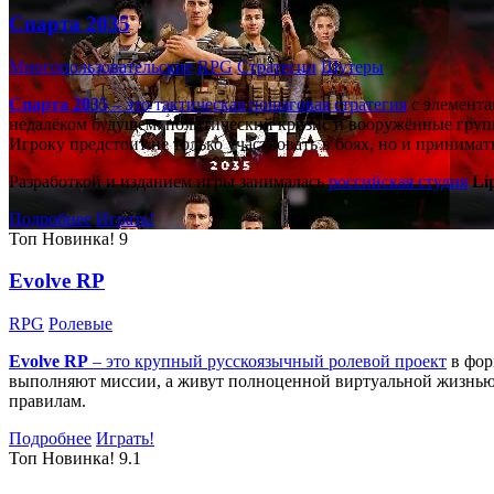
Спарта 2035
Многопользовательские
RPG
Стратегии
Шутеры
Спарта 2035
– это тактическая
пошаговая стратегия
с элемента
недалёком будущем: политический кризис и вооружённые групп
Игроку предстоит не только участвовать в боях, но и принима
Разработкой и изданием игры занималась
российская студия
Li
Подробнее
Играть!
Топ
Новинка!
9
Evolve RP
RPG
Ролевые
Evolve RP
– это крупный русскоязычный
ролевой проект
в фор
выполняют миссии, а живут полноценной виртуальной жизнью: 
правилам.
Подробнее
Играть!
Топ
Новинка!
9.1