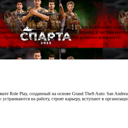
ми глобального управления, в которой игрок возглавляет отряд 
ировки охватывают один из регионов Африки, а частная военна
ть стратегические решения, влияющие на развитие конфликта.
psar Studio
. Релиз состоялся в 2025 году.
мате Role Play, созданный на основе Grand Theft Auto: San Andre
устраиваются на работу, строят карьеру, вступают в организац