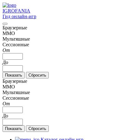
IGRO
FANIA
Гид онлайн-игр
Браузерные
MMO
Мультяшные
Сессионные
От
До
Браузерные
MMO
Мультяшные
Сессионные
От
До
Каталог онлайн игр