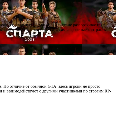
профессиональных наёмников. Действие разворачивается в
я компания «Спарта» берётся за самые опасные контракты.
as. Но отличие от обычной GTA, здесь игроки не просто
ии и взаимодействуют с другими участниками по строгим RP-