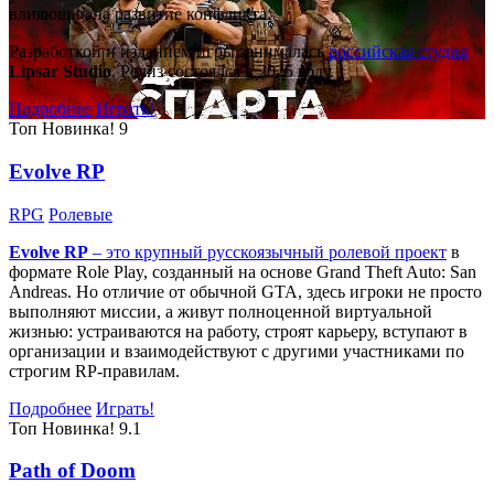
влияющие на развитие конфликта.
Разработкой и изданием игры занималась
российская студия
Lipsar Studio
. Релиз состоялся в 2025 году.
Подробнее
Играть!
Топ
Новинка!
9
Evolve RP
RPG
Ролевые
Evolve RP
– это крупный русскоязычный
ролевой проект
в
формате Role Play, созданный на основе Grand Theft Auto: San
Andreas. Но отличие от обычной GTA, здесь игроки не просто
выполняют миссии, а живут полноценной виртуальной
жизнью: устраиваются на работу, строят карьеру, вступают в
организации и взаимодействуют с другими участниками по
строгим RP-правилам.
Подробнее
Играть!
Топ
Новинка!
9.1
Path of Doom