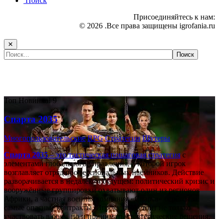
Поиск
Присоединяйтесь к нам:
© 2026 .Все права защищены igrofania.ru
✕
Самые популярные игры сегодня:
Топ
Новинка!
9
Спарта 2035
Многопользовательские
RPG
Стратегии
Шутеры
Спарта 2035
– это тактическая
пошаговая стратегия
с
элементами глобального управления, в которой игрок
возглавляет отряд профессиональных наёмников. Действие
разворачивается в недалёком будущем: политический кризис и
вооружённые группировки охватывают один из регионов
Африки, а частная военная компания «Спарта» берётся за
самые опасные контракты. Игроку предстоит не только
участвовать в боях, но и принимать стратегические решения,