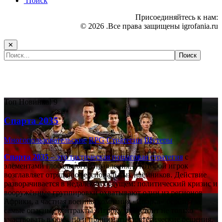
Поиск
Присоединяйтесь к нам:
© 2026 .Все права защищены igrofania.ru
✕
Самые популярные игры сегодня:
Топ
Новинка!
9
Спарта 2035
Многопользовательские
RPG
Стратегии
Шутеры
Спарта 2035
– это тактическая
пошаговая стратегия
с
элементами глобального управления, в которой игрок
возглавляет отряд профессиональных наёмников. Действие
разворачивается в недалёком будущем: политический кризис и
вооружённые группировки охватывают один из регионов
Африки, а частная военная компания «Спарта» берётся за
самые опасные контракты. Игроку предстоит не только
участвовать в боях, но и принимать стратегические решения,