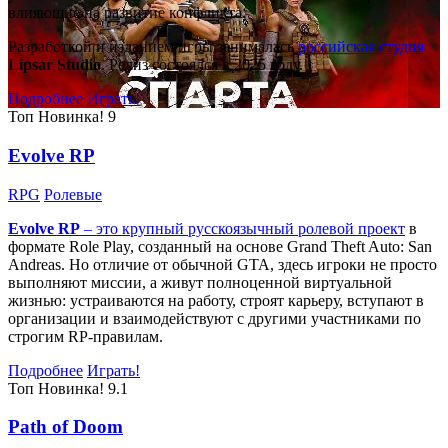
влияющие на развитие конфликта.
Разработкой и изданием игры занималась
российская студия
Lipsar Studio
. Релиз состоялся в 2025 году.
Подробнее
Играть!
Топ
Новинка!
9
Evolve RP
RPG
Ролевые
Evolve RP
– это крупный русскоязычный
ролевой проект
в
формате Role Play, созданный на основе Grand Theft Auto: San
Andreas. Но отличие от обычной GTA, здесь игроки не просто
выполняют миссии, а живут полноценной виртуальной
жизнью: устраиваются на работу, строят карьеру, вступают в
организации и взаимодействуют с другими участниками по
строгим RP-правилам.
Подробнее
Играть!
Топ
Новинка!
9.1
Path of Doom