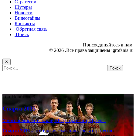
Стратегии
Шутеры
Новости
Видеогайды
Контакты
Обратная связь
Поиск
Присоединяйтесь к нам:
© 2026 .Все права защищены igrofania.ru
✕
Самые популярные игры сегодня:
Топ
Новинка!
9
Спарта 2035
Многопользовательские
RPG
Стратегии
Шутеры
Спарта 2035
– это тактическая
пошаговая стратегия
с