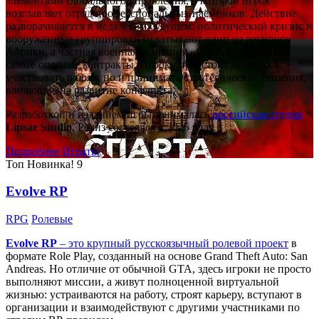
элементами глобального управления, в которой игрок
возглавляет отряд профессиональных наёмников. Действие
разворачивается в недалёком будущем: политический кризис и
вооружённые группировки охватывают один из регионов
Африки, а частная военная компания «Спарта» берётся за
самые опасные контракты. Игроку предстоит не только
участвовать в боях, но и принимать стратегические решения,
влияющие на развитие конфликта.
Разработкой и изданием игры занималась
российская студия
Lipsar Studio
. Релиз состоялся в 2025 году.
Подробнее
Играть!
Топ
Новинка!
9
Evolve RP
RPG
Ролевые
Evolve RP
– это крупный русскоязычный
ролевой проект
в
формате Role Play, созданный на основе Grand Theft Auto: San
Andreas. Но отличие от обычной GTA, здесь игроки не просто
выполняют миссии, а живут полноценной виртуальной
жизнью: устраиваются на работу, строят карьеру, вступают в
организации и взаимодействуют с другими участниками по