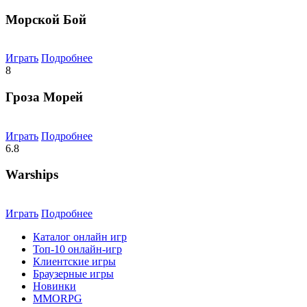
Морской Бой
Играть
Подробнее
8
Гроза Морей
Играть
Подробнее
6.8
Warships
Играть
Подробнее
Каталог онлайн игр
Топ-10 онлайн-игр
Клиентские игры
Браузерные игры
Новинки
MMORPG