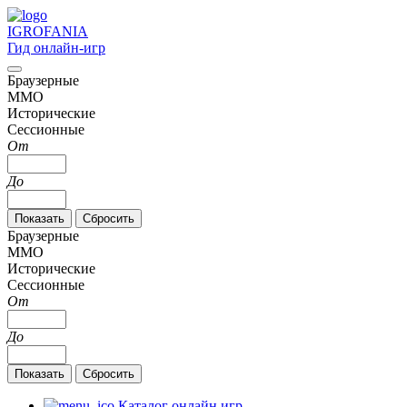
IGRO
FANIA
Гид онлайн-игр
Браузерные
MMO
Исторические
Сессионные
От
До
Браузерные
MMO
Исторические
Сессионные
От
До
Каталог онлайн игр