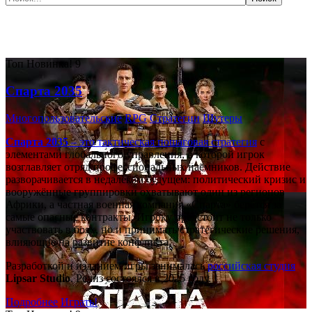
Самые популярные игры сегодня:
Топ
Новинка!
9
Спарта 2035
Многопользовательские
RPG
Стратегии
Шутеры
Спарта 2035
– это тактическая
пошаговая стратегия
с
элементами глобального управления, в которой игрок
возглавляет отряд профессиональных наёмников. Действие
разворачивается в недалёком будущем: политический кризис и
вооружённые группировки охватывают один из регионов
Африки, а частная военная компания «Спарта» берётся за
самые опасные контракты. Игроку предстоит не только
участвовать в боях, но и принимать стратегические решения,
влияющие на развитие конфликта.
Разработкой и изданием игры занималась
российская студия
Lipsar Studio
. Релиз состоялся в 2025 году.
Подробнее
Играть!