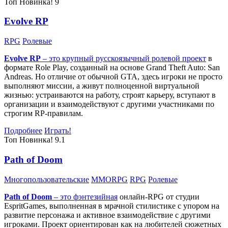
Топ
Новинка!
9
Evolve RP
RPG
Ролевые
Evolve RP
– это крупный русскоязычный
ролевой проект
в
формате Role Play, созданный на основе Grand Theft Auto: San
Andreas. Но отличие от обычной GTA, здесь игроки не просто
выполняют миссии, а живут полноценной виртуальной
жизнью: устраиваются на работу, строят карьеру, вступают в
организации и взаимодействуют с другими участниками по
строгим RP-правилам.
Подробнее
Играть!
Топ
Новинка!
9.1
Path of Doom
Многопользовательские
MMORPG
RPG
Ролевые
Path of Doom
– это
фэнтезийная
онлайн-RPG от студии
EspritGames, выполненная в мрачной стилистике с упором на
развитие персонажа и активное взаимодействие с другими
игроками. Проект ориентирован как на любителей сюжетных