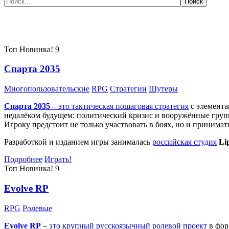
Самые популярные игры сегодня:
Топ
Новинка!
9
Спарта 2035
Многопользовательские
RPG
Стратегии
Шутеры
Спарта 2035
– это тактическая
пошаговая стратегия
с элемента
недалёком будущем: политический кризис и вооружённые групп
Игроку предстоит не только участвовать в боях, но и принима
Разработкой и изданием игры занималась
российская студия
Li
Подробнее
Играть!
Топ
Новинка!
9
Evolve RP
RPG
Ролевые
Evolve RP
– это крупный русскоязычный
ролевой проект
в фор