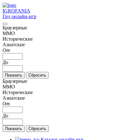
IGRO
FANIA
Гид онлайн-игр
Браузерные
MMO
Исторические
Азиатские
От
До
Браузерные
MMO
Исторические
Азиатские
От
До
Каталог онлайн игр