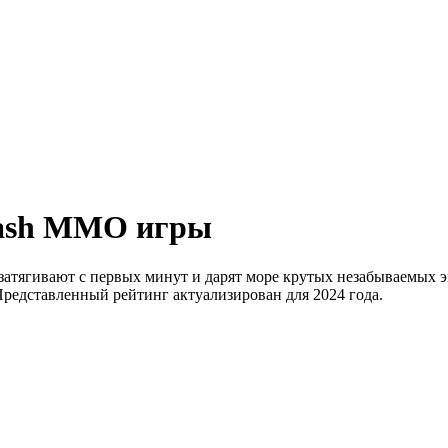
slash MMO игры
затягивают с первых минут и дарят море крутых незабываемых 
Представленный рейтинг актуализирован для 2024 года.