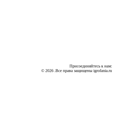
Присоединяйтесь к нам:
© 2026 .Все права защищены igrofania.ru