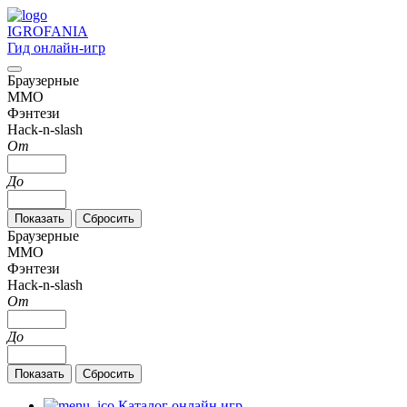
IGRO
FANIA
Гид онлайн-игр
Браузерные
MMO
Фэнтези
Hack-n-slash
От
До
Браузерные
MMO
Фэнтези
Hack-n-slash
От
До
Каталог онлайн игр