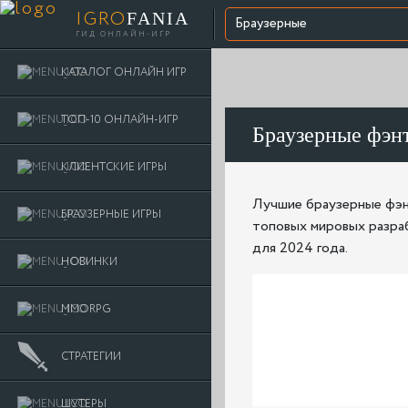
IGRO
FANIA
Браузерные
ГИД ОНЛАЙН-ИГР
КАТАЛОГ ОНЛАЙН ИГР
ТОП-10 ОНЛАЙН-ИГР
Браузерные фэн
КЛИЕНТСКИЕ ИГРЫ
Лучшие браузерные фэн
БРАУЗЕРНЫЕ ИГРЫ
топовых мировых разраб
для 2024 года.
НОВИНКИ
MMORPG
СТРАТЕГИИ
ШУТЕРЫ