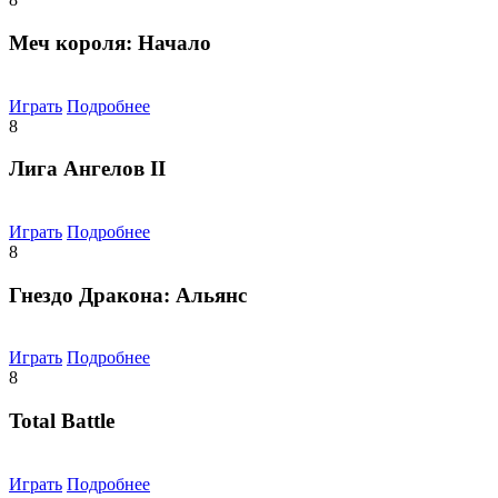
Меч короля: Начало
Играть
Подробнее
8
Лига Ангелов II
Играть
Подробнее
8
Гнездо Дракона: Альянс
Играть
Подробнее
8
Total Battle
Играть
Подробнее