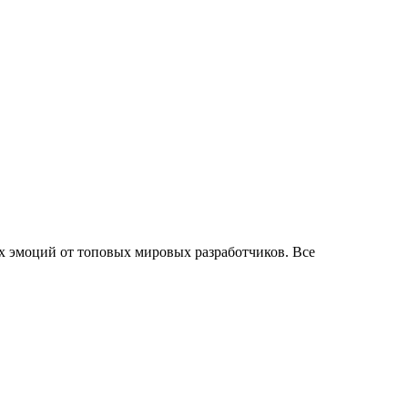
х эмоций от топовых мировых разработчиков. Все