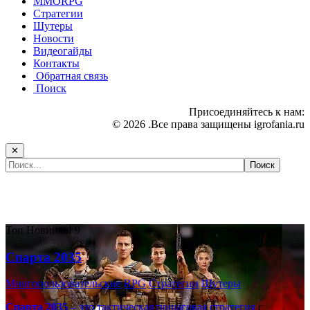
MMORPG
Стратегии
Шутеры
Новости
Видеогайды
Контакты
Обратная связь
Поиск
Присоединяйтесь к нам:
© 2026 .Все права защищены igrofania.ru
✕
Самые популярные игры сегодня:
Топ
Новинка!
9
Спарта 2035
Многопользовательские
RPG
Стратегии
Шутеры
Спарта 2035
– это тактическая
пошаговая стратегия
с