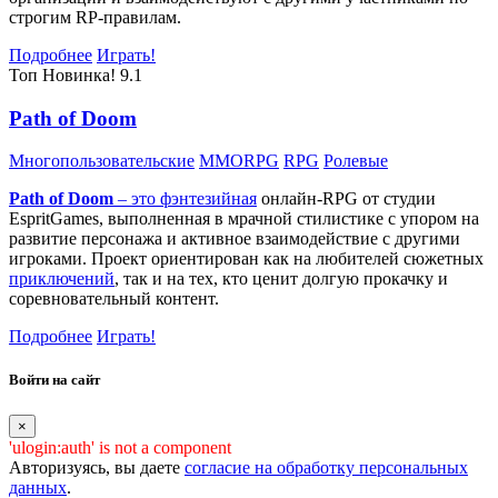
строгим RP-правилам.
Подробнее
Играть!
Топ
Новинка!
9.1
Path of Doom
Многопользовательские
MMORPG
RPG
Ролевые
Path of Doom
– это
фэнтезийная
онлайн-RPG от студии
EspritGames, выполненная в мрачной стилистике с упором на
развитие персонажа и активное взаимодействие с другими
игроками. Проект ориентирован как на любителей сюжетных
приключений
, так и на тех, кто ценит долгую прокачку и
соревновательный контент.
Подробнее
Играть!
Войти на сайт
×
'ulogin:auth' is not a component
Авторизуясь, вы даете
согласие на обработку персональных
данных
.