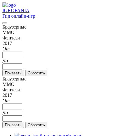
IGRO
FANIA
Гид онлайн-игр
Браузерные
MMO
Фэнтези
2017
От
До
Браузерные
MMO
Фэнтези
2017
От
До
Каталог онлайн игр