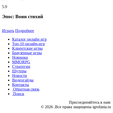
5.9
Эпос: Воин стихий
Играть
Подробнее
Каталог онлайн игр
Топ-10 онлайн-игр
Клиентские игры
Браузерные игры
Новинки
MMORPG
Стратегии
Шутеры
Новости
Видеогайды
Контакты
Обратная связь
Поиск
Присоединяйтесь к нам:
© 2026 .Все права защищены igrofania.ru