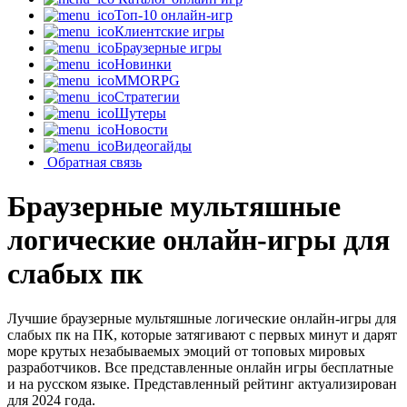
Топ-10 онлайн-игр
Клиентские игры
Браузерные игры
Новинки
MMORPG
Стратегии
Шутеры
Новости
Видеогайды
Обратная связь
Браузерные мультяшные
логические онлайн-игры для
слабых пк
Лучшие браузерные мультяшные логические онлайн-игры для
слабых пк на ПК, которые затягивают с первых минут и дарят
море крутых незабываемых эмоций от топовых мировых
разработчиков. Все представленные онлайн игры бесплатные
и на русском языке. Представленный рейтинг актуализирован
для 2024 года.