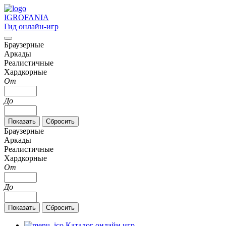
IGRO
FANIA
Гид онлайн-игр
Браузерные
Аркады
Реалистичные
Хардкорные
От
До
Браузерные
Аркады
Реалистичные
Хардкорные
От
До
Каталог онлайн игр