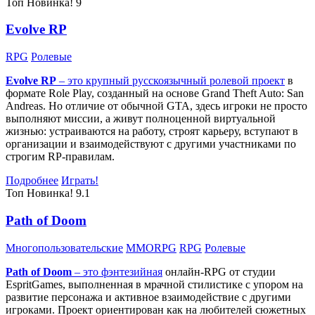
Топ
Новинка!
9
Evolve RP
RPG
Ролевые
Evolve RP
– это крупный русскоязычный
ролевой проект
в
формате Role Play, созданный на основе Grand Theft Auto: San
Andreas. Но отличие от обычной GTA, здесь игроки не просто
выполняют миссии, а живут полноценной виртуальной
жизнью: устраиваются на работу, строят карьеру, вступают в
организации и взаимодействуют с другими участниками по
строгим RP-правилам.
Подробнее
Играть!
Топ
Новинка!
9.1
Path of Doom
Многопользовательские
MMORPG
RPG
Ролевые
Path of Doom
– это
фэнтезийная
онлайн-RPG от студии
EspritGames, выполненная в мрачной стилистике с упором на
развитие персонажа и активное взаимодействие с другими
игроками. Проект ориентирован как на любителей сюжетных